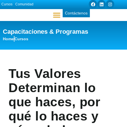
Cursos
Comunidad
Contáctenos
Capacitaciones & Programas
Acerca de Nosotros
Herramientas Didácticas
Home
Cursos
Tus Valores
Determinan lo
que haces, por
qué lo haces y