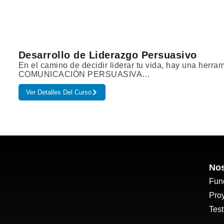
Desarrollo de Liderazgo Persuasivo
En el camino de decidir liderar tu vida, hay una herram
COMUNICACIÓN PERSUASIVA…
Ver Detalles Del Curso
Nos
Fun
Pro
Tes